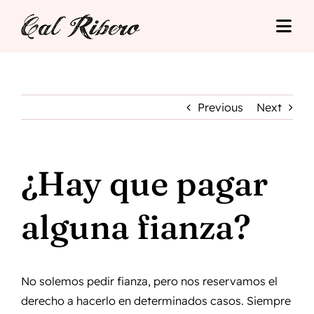
Skip
to
Togg
content
Navi
Cal Ribero
Alojamientos
Previous
Next
Turismo
¿Hay que pagar
Tarifas
alguna fianza?
Situació
Contacto
No solemos pedir fianza, pero nos reservamos el
derecho a hacerlo en determinados casos. Siempre
Reserva Online