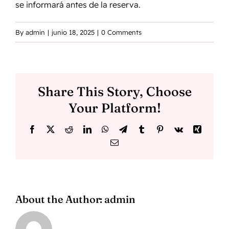
se informará antes de la reserva.
By
admin
|
junio 18, 2025
|
0 Comments
Share This Story, Choose
Your Platform!
Facebook
X
Reddit
LinkedIn
WhatsApp
Telegram
Tumblr
Pinterest
Vk
Xing
Email
About the Author:
admin