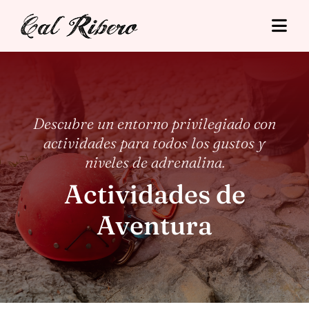
Skip
to
Togg
content
Navi
Cal Ribero
Alojamientos
Descubre un entorno privilegiado con
actividades para todos los gustos y
Turismo
niveles de adrenalina.
Tarifas
Actividades de
Aventura
Situació
Contacto
Reserva Online