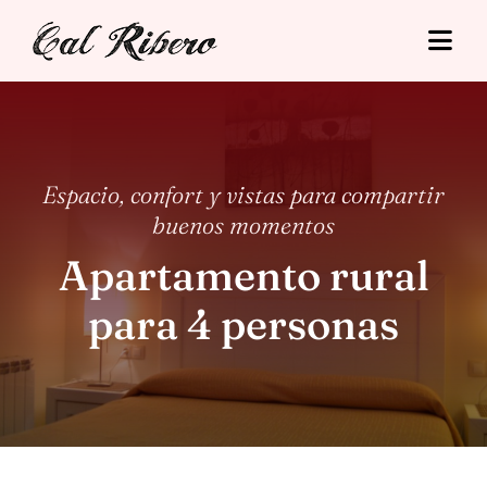
Skip
to
Togg
content
Navi
Cal Ribero
Alojamientos
Espacio, confort y vistas para compartir
buenos momentos
Turismo
Apartamento rural
Tarifas
para 4 personas
Situació
Contacto
Reserva Online