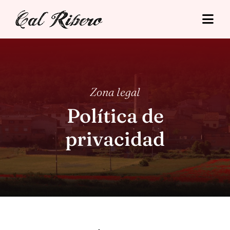
Skip
to
Togg
content
Navi
Cal Ribero
Alojamientos
Zona legal
Turismo
Política de
privacidad
Tarifas
Situació
Contacto
Reserva Online