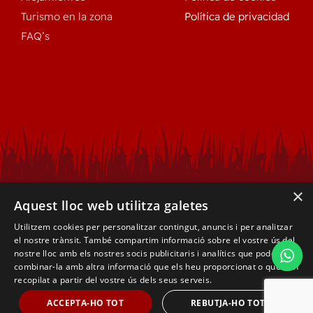
Turismo en la zona
Política de privacidad
FAQ’s
×
Aquest lloc web utilitza galetes
Utilitzem cookies per personalitzar contingut, anuncis i per analitzar
el nostre trànsit. També compartim informació sobre el vostre ús del
nostre lloc amb els nostres socis publicitaris i analítics que poden
combinar-la amb altra informació que els heu proporcionat o que han
recopilat a partir del vostre ús dels seus serveis.
© 2026 | Todos los derechos reservados - Creado con
por
ACCEPTA-HO TOT
REBUTJA-HO TOT
CompsaOnline