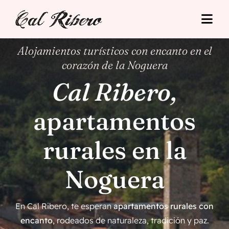
Skip
to
Togg
content
Navi
Alojamientos turísticos con encanto en el
Cal Ribero
corazón de la Noguera
Alojamientos
Cal Ribero,
Turismo
apartamentos
Tarifas
rurales en la
Situació
Noguera
Contacto
En Cal Ribero, te esperan
apartamentos rurales con
encanto
, rodeados de naturaleza, tradición y paz.
Reserva Online