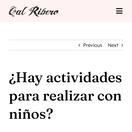
Skip
to
Togg
content
Navi
Cal Ribero
Alojamientos
Previous
Next
Turismo
¿Hay actividades
Tarifas
para realizar con
Situació
niños?
Contacto
Reserva Online