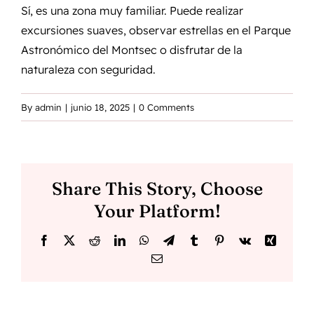
Sí, es una zona muy familiar. Puede realizar
excursiones suaves, observar estrellas en el Parque
Astronómico del Montsec o disfrutar de la
naturaleza con seguridad.
By
admin
|
junio 18, 2025
|
0 Comments
Share This Story, Choose
Your Platform!
Facebook
X
Reddit
LinkedIn
WhatsApp
Telegram
Tumblr
Pinterest
Vk
Xing
Email