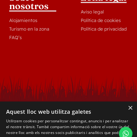
nosotros
Aviso legal
Alojamientos
Política de cookies
Turismo en la zona
Política de privacidad
FAQ’s
×
Aquest lloc web utilitza galetes
Utilitzem cookies per personalitzar contingut, anuncis i per analitzar
el nostre trànsit. També compartim informació sobre el vostre ús del
nostre lloc amb els nostres socis publicitaris i analítics que poden