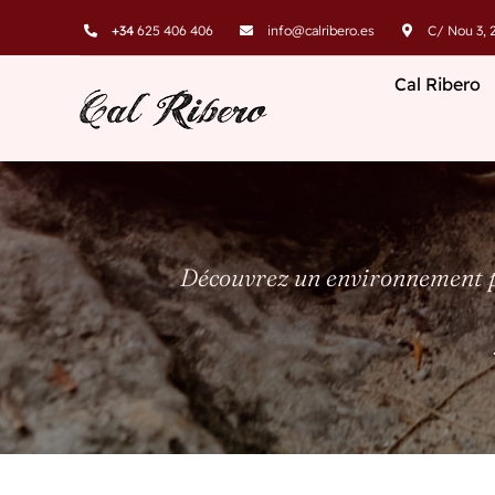
Skip
+34
625 406 406
info@calribero.es
C/ Nou 3, 2
to
content
Cal Ribero
Découvrez un environnement pri