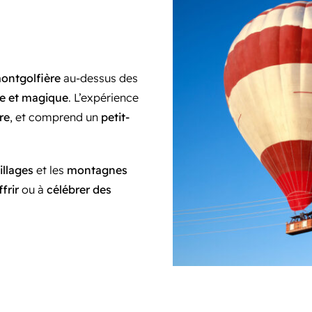
montgolfière
au-dessus des
te et magique
. L’expérience
re
, et comprend un
petit-
illages
et les
montagnes
ffrir
ou à
célébrer des