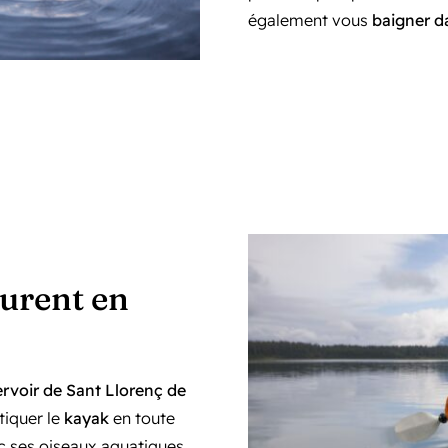
également vous
baigner d
aurent en
ervoir de Sant Llorenç de
tiquer le
kayak
en toute
ec ses oiseaux aquatiques,