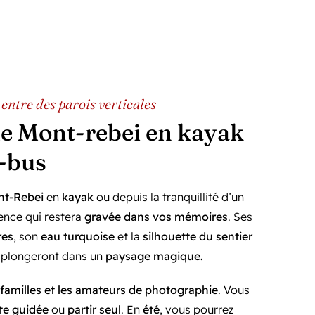
entre des parois verticales
e Mont-rebei en kayak
-bus
nt-Rebei
en
kayak
ou depuis la tranquillité d’un
ence qui restera
gravée dans vos mémoires
. Ses
res
, son
eau turquoise
et la
silhouette du sentier
plongeront dans un
paysage magique.
 familles et les amateurs de photographie
. Vous
ite guidée
ou
partir seul
. En
été
, vous pourrez