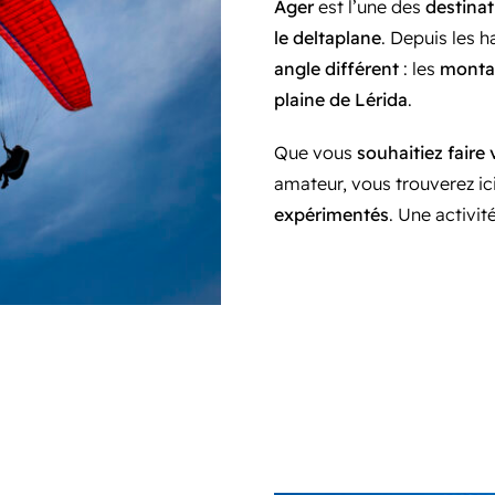
Àger
est l’une des
destina
le deltaplane
. Depuis les 
angle différent
: les
mont
plaine de Lérida
.
Que vous
souhaitiez faire
amateur, vous trouverez ic
expérimentés
. Une activit