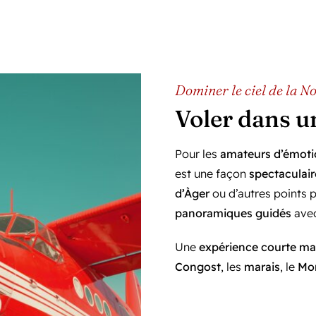
Dominer le ciel de la N
Voler dans un
Pour les
amateurs d’émotio
est une façon
spectaculair
d’Àger
ou d’autres points 
panoramiques guidés
ave
Une
expérience courte ma
Congost
, les
marais
, le
Mo