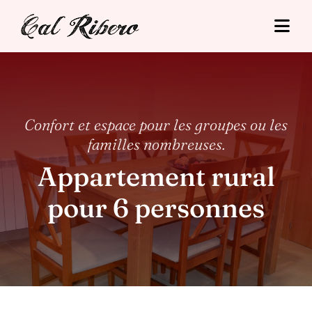
Skip
to
Togg
content
Navi
Cal Ribero
Hébergements
Confort et espace pour les groupes ou les
familles nombreuses.
Tourisme
Appartement rural
Tarifs
pour 6 personnes
Situació
Contact
Réservation en ligne