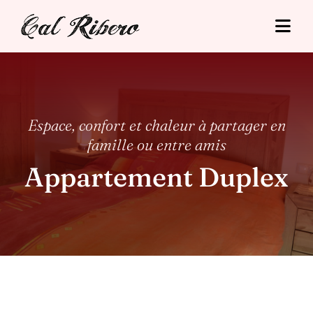
Skip
to
Togg
content
Navi
Cal Ribero
Hébergements
Espace, confort et chaleur à partager en
famille ou entre amis
Tourisme
Appartement Duplex
Tarifs
Situació
Contact
Réservation en ligne