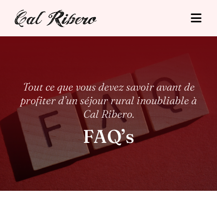
Skip
to
Togg
content
Navi
Cal Ribero
Hébergements
Tout ce que vous devez savoir avant de
profiter d’un séjour rural inoubliable à
Tourisme
Cal Ribero.
Tarifs
FAQ’s
Situació
Contact
Réservation en ligne