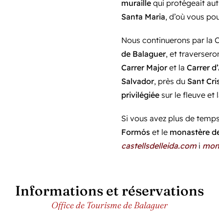
muraille
qui protégeait aut
Santa Maria
, d’où vous po
Nous continuerons par la C
de Balaguer
, et traverse
Carrer Major
et la
Carrer d’
Salvador
, près du
Sant Cri
privilégiée
sur le fleuve et l
Si vous avez plus de temp
Formós
et le
monastère d
castellsdelleida.com
i
mone
Informations et réservations
Office de Tourisme de Balaguer