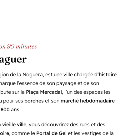
iron 90 minutes
laguer
égion de la Noguera, est une ville chargée
d’histoire
arque l’essence de son paysage et de son
ébute sur la
Plaça Mercadal
, l’un des espaces les
u pour ses
porches
et son
marché hebdomadaire
e
800 ans
.
a
vieille ville
, vous découvrirez des rues et des
toire
, comme le
Portal de Gel
et les vestiges de la