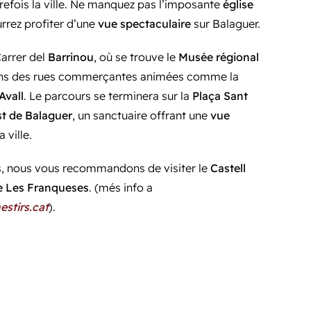
refois la ville. Ne manquez pas l’imposante
église
urrez profiter d’une
vue spectaculaire
sur Balaguer.
arrer del
Barrinou
, où se trouve le
Musée régional
rons des rues commerçantes animées comme la
Avall
. Le parcours se terminera sur la
Plaça Sant
st de Balaguer
, un sanctuaire offrant une
vue
a ville.
s, nous vous recommandons de visiter le
Castell
e Les Franqueses
. (més info a
stirs.cat
).