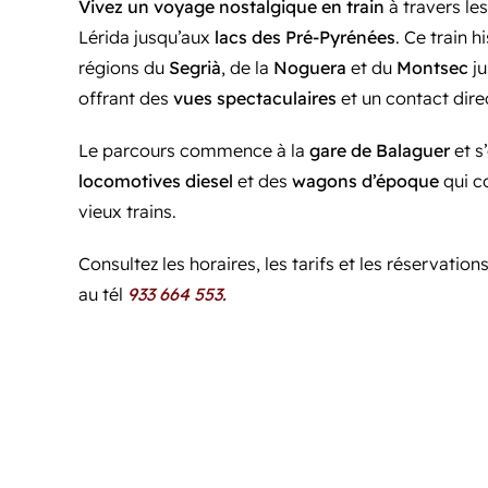
Vivez un voyage nostalgique en train
à travers le
Lérida jusqu’aux
lacs des Pré-Pyrénées
. Ce train h
régions du
Segrià
, de la
Noguera
et du
Montsec
j
offrant des
vues spectaculaires
et un contact dire
Le parcours commence à la
gare de Balaguer
et s
locomotives diesel
et des
wagons d’époque
qui c
vieux trains.
Consultez les horaires, les tarifs et les réservation
au tél
933 664 553.