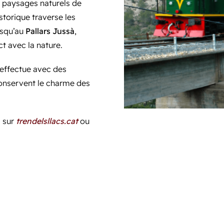
s paysages naturels de
istorique traverse les
usqu’au
Pallars Jussà
,
ct avec la nature.
’effectue avec des
onservent le charme des
s sur
trendelsllacs.cat
ou