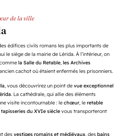
œur de la ville
da
 des édifices civils romans les plus importants de
i le siège de la mairie de Lérida. À l’intérieur, on
s comme
la Salle du Retable
,
les Archives
l’ancien cachot où étaient enfermés les prisonniers.
lla
, vous découvrirez un point de
vue exceptionnel
Lérida
. La cathédrale, qui allie des éléments
une visite incontournable : le
chœur
, le
retable
 tapisseries du XVIe siècle
vous transporteront
nt des
vestiges romains et médiévaux
, des
bains