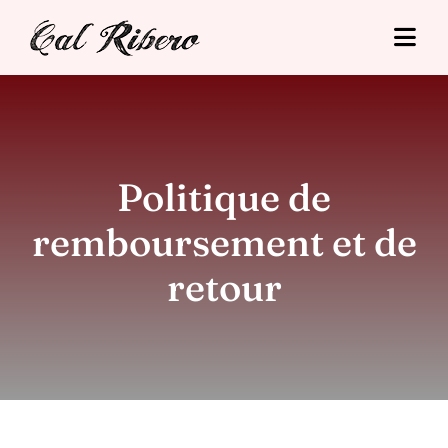
Skip
to
Togg
content
Navi
Cal Ribero
Hébergements
Politique de
Tourisme
remboursement et de
Tarifs
retour
Situació
Contact
Réservation en ligne