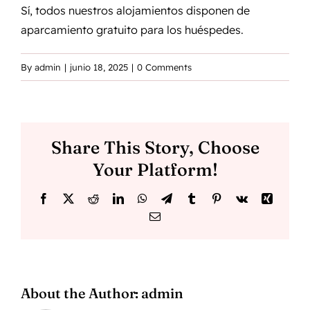
Sí, todos nuestros alojamientos disponen de
aparcamiento gratuito para los huéspedes.
By
admin
|
junio 18, 2025
|
0 Comments
Share This Story, Choose
Your Platform!
Facebook
X
Reddit
LinkedIn
WhatsApp
Telegram
Tumblr
Pinterest
Vk
Xing
Email
About the Author:
admin