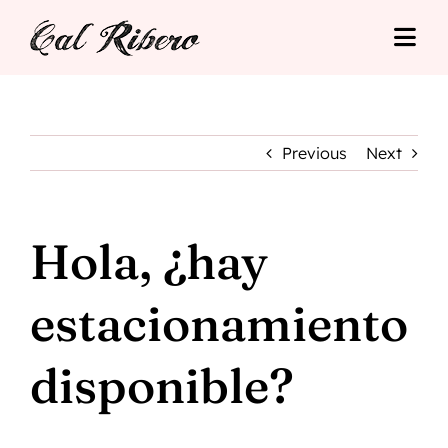
Skip
to
Togg
content
Navi
Cal Ribero
Alojamientos
Previous
Next
Turismo
Hola, ¿hay
Tarifas
estacionamiento
Situació
disponible?
Contacto
Reserva Online