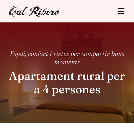
Skip
to
Togg
content
Navi
Cal Ribero
Allotjaments
Espai, confort i vistes per compartir bons
moments
Turisme
Apartament rural per
Tarifes
a 4 persones
Situació
Contacte
Reserva