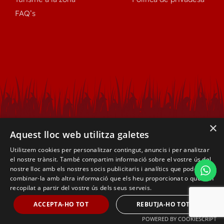
FAQ’s
×
Aquest lloc web utilitza galetes
Utilitzem cookies per personalitzar contingut, anuncis i per analitzar
el nostre trànsit. També compartim informació sobre el vostre ús del
nostre lloc amb els nostres socis publicitaris i analítics que poden
combinar-la amb altra informació que els heu proporcionat o que han
recopilat a partir del vostre ús dels seus serveis.
© 2026 | Tots els drets reservats - Creat amb
per
ACCEPTA-HO TOT
REBUTJA-HO TOT
CompsaOnline
POWERED BY COOKIESCRIPT