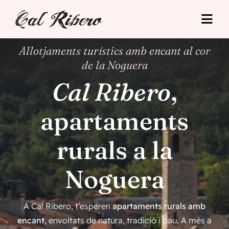
Skip
to
Togg
content
Navi
Allotjaments turístics amb encant al cor
Cal Ribero
de la Noguera
Allotjaments
Cal Ribero
,
Turisme
apartaments
Tarifes
rurals a la
Situació
Noguera
Contacte
A Cal Ribero, t’esperen
apartaments rurals amb
encant
, envoltats de natura, tradició i pau. A més a
Reserva