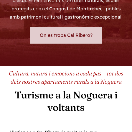
Lleida
. Estem envoltats de
rutes naturals
,
espais
protegits
com el
Congost de Mont-rebei
, i
pobles
amb patrimoni cultural i gastronòmic excepcional
.
On es troba Cal Ribero?
Cultura, natura i emocions a cada pas – tot des
dels nostres apartaments rurals a la Noguera
Turisme a la Noguera i
voltants