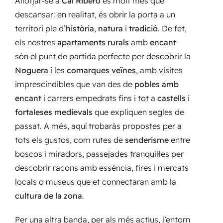
Allotjar-se a
Cal Ribero
és molt més que
descansar: en realitat, és obrir la porta a un
territori ple d’
història
,
natura
i
tradició
. De fet,
els nostres
apartaments rurals
amb
encant
són el punt de partida perfecte per descobrir la
Noguera
i les
comarques veïnes
, amb visites
imprescindibles que van des de
pobles amb
encant
i carrers empedrats fins i tot a
castells
i
fortaleses medievals
que expliquen segles de
passat. A més, aquí trobaràs propostes per a
tots els gustos, com rutes de
senderisme
entre
boscos i miradors, passejades tranquil·les per
descobrir racons amb essència, fires i mercats
locals o museus que et connectaran amb la
cultura de la zona
.
Per una altra banda, per als més actius, l’entorn