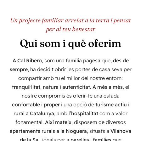
Un projecte familiar arrelat a la terra i pensat
per al teu benestar
Qui som i què oferim
A Cal Ribero
, som una
família pagesa
que,
des de
sempre
, ha decidit obrir les portes de casa seva per
compartir amb tu el millor del nostre entorn:
tranquil·litat
,
natura
i
autenticitat
.
A més a més
, el
nostre compromís és oferir-te una estada
confortable
i
proper
i una opció de
turisme actiu
i
rural a Catalunya
, amb l’
hospitalitat
com a valor
fonamental.
Així mateix
, disposem de diversos
apartaments rurals a la Noguera
, situats a
Vilanova
de la Sal
, ideals per a
parelles
i
famílies
que