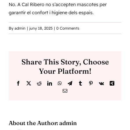
No. A Cal Ribero no s’accepten mascotes per
garantir el confort i higiene dels espais.
By
admin
|
juny 18, 2025
|
0 Comments
Share This Story, Choose
Your Platform!
Facebook
X
Reddit
LinkedIn
WhatsApp
Telegram
Tumblr
Pinterest
Vk
Xing
Email
About the Author:
admin