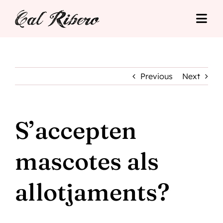
Skip
to
Togg
content
Navi
Cal Ribero
Allotjaments
Previous
Next
Turisme
S’accepten
Tarifes
mascotes als
Situació
allotjaments?
Contacte
Reserva