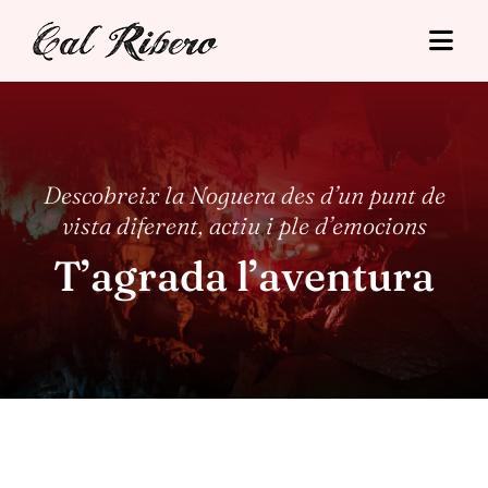
Skip
to
Togg
content
Navi
Cal Ribero
Allotjaments
Descobreix la Noguera des d’un punt de
vista diferent, actiu i ple d’emocions
Turisme
T’agrada l’aventura
Tarifes
Situació
Contacte
Reserva