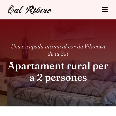
Skip
to
Togg
content
Navi
Cal Ribero
Allotjaments
Una escapada íntima al cor de Vilanova
de la Sal
Turisme
Apartament rural per
Tarifes
a 2 persones
Situació
Contacte
Reserva