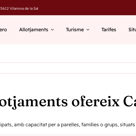
5612 Vilanova de la Sal
ero
Allotjaments
Turisme
Tarifes
Sit
lotjaments ofereix C
ts, amb capacitat per a parelles, famílies o grups, situats a