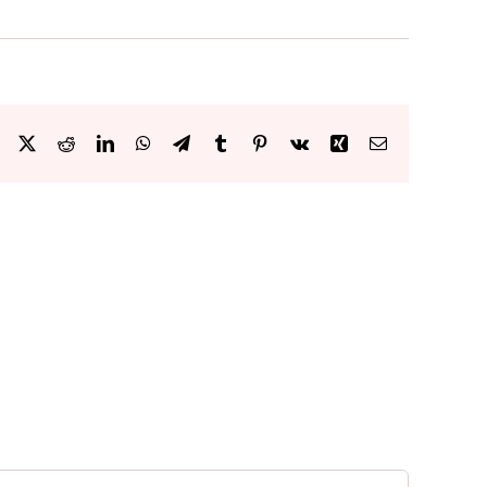
Facebook
X
Reddit
LinkedIn
WhatsApp
Telegram
Tumblr
Pinterest
Vk
Xing
Email