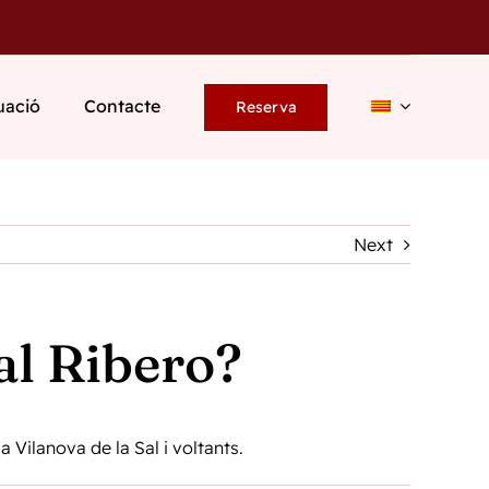
uació
Contacte
Reserva
Next
al Ribero?
 Vilanova de la Sal i voltants.