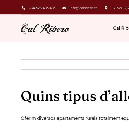
Skip
+34
625 406 406
info@calribero.es
C/ Nou 3, 2
to
content
Cal Rib
Quins tipus d’al
Oferim diversos apartaments rurals totalment equipa