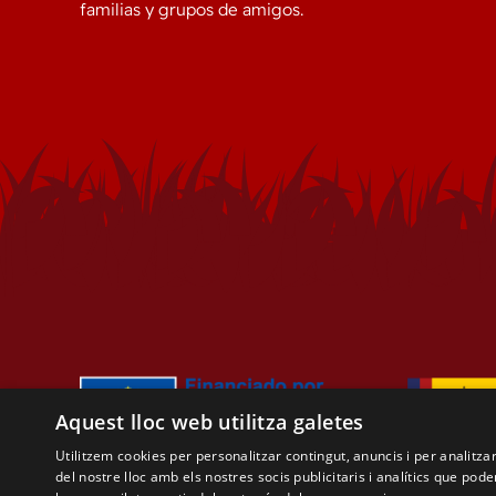
familias y grupos de amigos.
Aquest lloc web utilitza galetes
Utilitzem cookies per personalitzar contingut, anuncis i per analitz
del nostre lloc amb els nostres socis publicitaris i analítics que p
© 