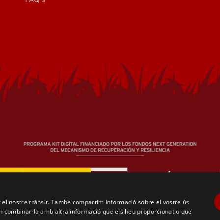
ar el nostre trànsit. També compartim informació sobre el vostre ús
oden combinar-la amb altra informació que els heu proporcionat o que
2026 | Todos los derechos reservados - Creado con
por
CompsaOnl