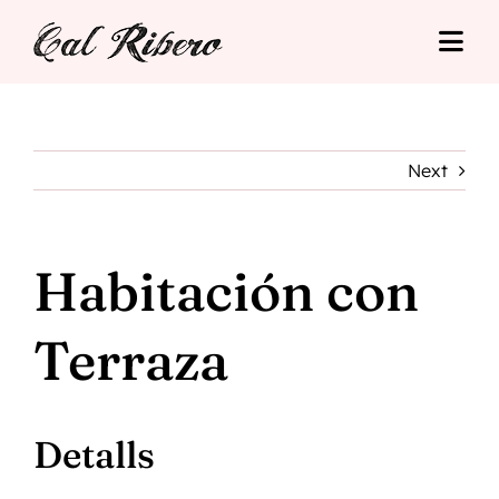
Skip
to
Togg
content
Navi
Cal Ribero
Allotjaments
Next
Turisme
Habitación con
Tarifes
Terraza
Situació
Contacte
Detalls
Reserva