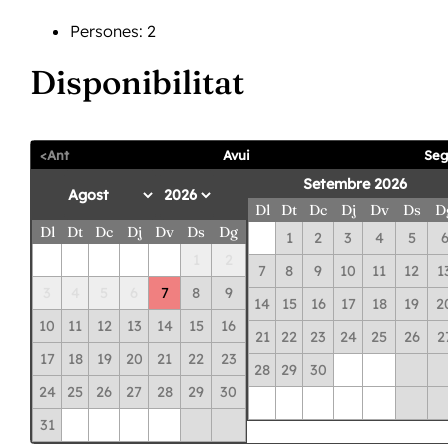
Persones:
2
Disponibilitat
<Ant
Avui
Seg
Setembre 2026
Dl
Dt
Dc
Dj
Dv
Ds
D
Dl
Dt
Dc
Dj
Dv
Ds
Dg
1
2
3
4
5
1
2
7
8
9
10
11
12
1
3
4
5
6
7
8
9
14
15
16
17
18
19
2
10
11
12
13
14
15
16
21
22
23
24
25
26
2
17
18
19
20
21
22
23
28
29
30
24
25
26
27
28
29
30
31