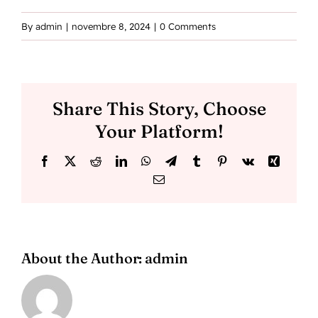
By
admin
|
novembre 8, 2024
|
0 Comments
Share This Story, Choose
Your Platform!
Facebook
X
Reddit
LinkedIn
WhatsApp
Telegram
Tumblr
Pinterest
Vk
Xing
Email
About the Author:
admin